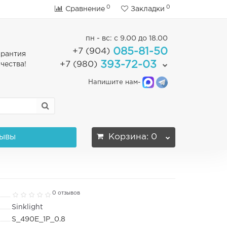
0
0
Сравнение
Закладки
пн - вс: с 9.00 до 18.00
085-81-50
+7 (904)
арантия
393-72-03
+7 (980)
чества!
Напишите нам-
ывы
Корзина
: 0
0 отзывов
Sinklight
S_490E_1P_0.8